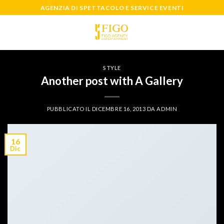
Salta
AGENZIA DI SPETTACOLO E SERVICE EVENTI
ai
contenuti
STYLE
Another post with A Gallery
PUBBLICATO IL
DICEMBRE 16, 2013
DA
ADMIN
16
Dic