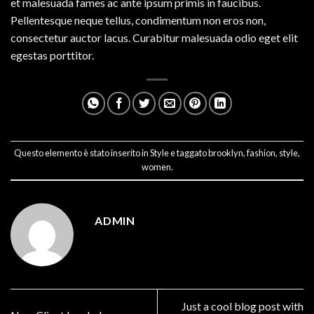
et malesuada fames ac ante ipsum primis in faucibus.
Pellentesque neque tellus, condimentum non eros non,
consectetur auctor lacus. Curabitur malesuada odio eget elit
egestas porttitor.
Questo elemento è stato inserito in
Style
e taggato
brooklyn
,
fashion
,
style
,
women
.
ADMIN
Just a cool blog post with